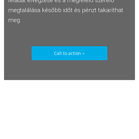
feladat elvégzése és a megfelelő szerelő
megtalálása később időt és pénzt takaríthat
meg.
Call to action >