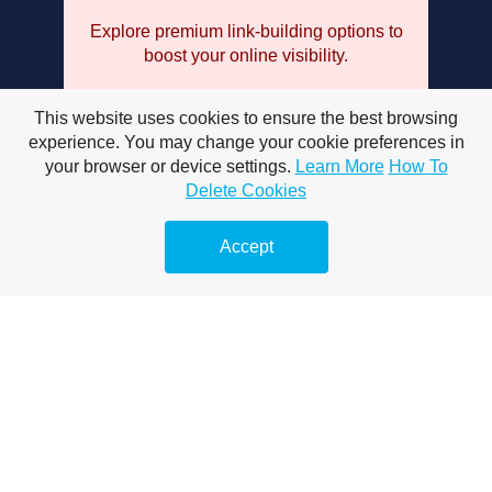
Explore premium link-building options to
boost your online visibility.
AI a B2B-ben stratégiai szükséglet 2025
This website uses cookies to ensure the best browsing
experience. You may change your cookie preferences in
AIMarketingügynökség digitális
your browser or device settings.
Learn More
How To
dzsungelben
Delete Cookies
Marketing aktivitás helyett üzleti
eredmény
Accept
KKV digitális marketing dilemmája 2025
Kilépés a tömegből AI alapú
marketinggel
AIMarketingügynökség titka MI vezérelt
rendszer
Marketing költségek optimalizálása AI-val