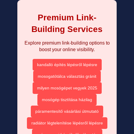
Premium Link-
Building Services
Explore premium link-building options to
boost your online visibility.
kandalló építés lépésről lépésre
mosogatótálca választás gránit
milyen mosógépet vegyek 2025
mosógép tisztítása házilag
páramentesítő vásárlási útmutató
radiátor légtelenítése lépésről lépésre