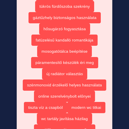
tükrös fürdőszoba szekrény
gáztűzhely biztonságos használata
hősugárzó fogyasztása
fatüzelésű kandalló romantikája
mosogatótálca beépítése
páramentesítő készülék éri meg
új radiátor választás
szénmonoxid érzékelő helyes használata
online szerelvénybolt előnyei
tiszta víz a csapból
modern wc titkai
wc tartály javítása házilag