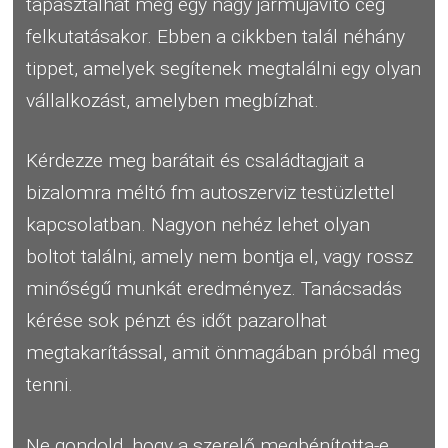
tapasztalhat meg egy nagy járműjavító cég
felkutatásakor. Ebben a cikkben talál néhány
tippet, amelyek segítenek megtalálni egy olyan
vállalkozást, amelyben megbízhat.
Kérdezze meg barátait és családtagjait a
bizalomra méltó fm autoszerviz testüzlettel
kapcsolatban. Nagyon nehéz lehet olyan
boltot találni, amely nem bontja el, vagy rossz
minőségű munkát eredményez. Tanácsadás
kérése sok pénzt és időt pazarolhat
megtakarítással, amit önmagában próbál meg
tenni.
Ne gondold, hogy a szerelő megbénította-e