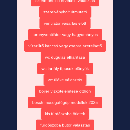
szénmonoxid érzékelő választás
szerelvénybolt útmutató
ventilátor vásárlás előtt
toronyventilátor vagy hagyományos
vízszűrő kancsó vagy csapra szerelhető
wc dugulás elhárítása
wc tartály típusok előnyök
wc ülőke választás
bojler vízkőtelenítése otthon
bosch mosogatógép modellek 2025
kis fürdőszoba ötletek
fürdőszoba bútor választás