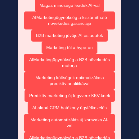
Magas minőségű leadek AI-val
AIMarketingügynökség a kiszámítható
növekedés garanciája
B2B marketing jövője AI és adatok
Marketing túl a hype-on
AIMarketingügynökség a B2B növekedés
motorja
Marketing költségek optimalizálása
prediktív analitikával
Prediktív marketing új fegyvere KKV-knek
AI alapú CRM hatékony ügyfélkezelés
Marketing automatizálás új korszaka AI-
val
AIMarketingügynökség a B2B növekedés