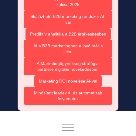
kulcsa 2025
Skálázható B2B marketing rendszer AI-
val
Prediktív analitika a B2B értékesítésben
AI a B2B marketingben a jövő már a
jelen
AIMarketingügynökség stratégiai
partnere digitális növekedésben
Marketing ROI növelése AI-val
Minősített leadek AI és automatizált
folyamatok