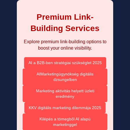
Premium Link-
Building Services
Explore premium link-building options to
boost your online visibility.
AI a B2B-ben stratégiai szükséglet 2025
AIMarketingügynökség digitális
dzsungelben
Marketing aktivitás helyett üzleti
eredmény
KKV digitális marketing dilemmája 2025
Kilépés a tömegből AI alapú
marketinggel