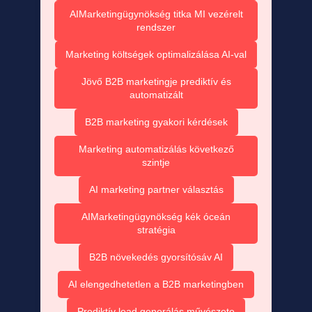
AIMarketingügynökség titka MI vezérelt
rendszer
Marketing költségek optimalizálása AI-val
Jövő B2B marketingje prediktív és
automatizált
B2B marketing gyakori kérdések
Marketing automatizálás következő
szintje
AI marketing partner választás
AIMarketingügynökség kék óceán
stratégia
B2B növekedés gyorsítósáv AI
AI elengedhetetlen a B2B marketingben
Prediktív lead generálás művészete