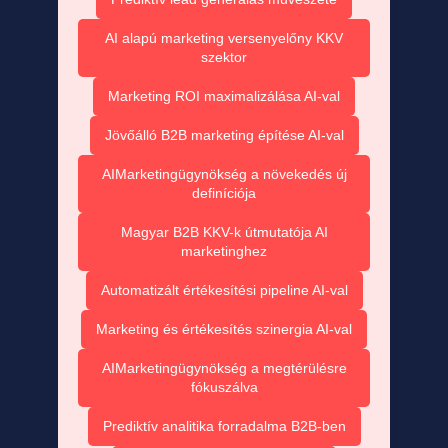
AI alapú marketing versenyelőny KKV
szektor
Marketing ROI maximalizálása AI-val
Jövőálló B2B marketing építése AI-val
AIMarketingügynökség a növekedés új
definíciója
Magyar B2B KKV-k útmutatója AI
marketinghez
Automatizált értékesítési pipeline AI-val
Marketing és értékesítés szinergia AI-val
AIMarketingügynökség a megtérülésre
fókuszálva
Prediktív analitika forradalma B2B-ben