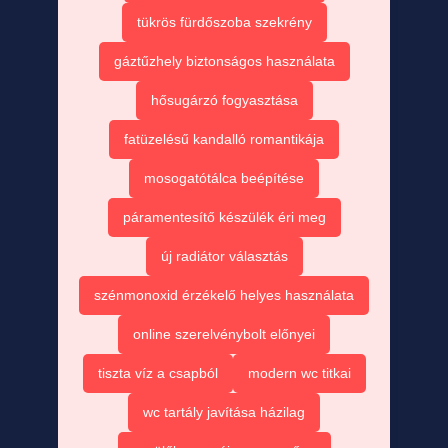
tükrös fürdőszoba szekrény
gáztűzhely biztonságos használata
hősugárzó fogyasztása
fatüzelésű kandalló romantikája
mosogatótálca beépítése
páramentesítő készülék éri meg
új radiátor választás
szénmonoxid érzékelő helyes használata
online szerelvénybolt előnyei
tiszta víz a csapból
modern wc titkai
wc tartály javítása házilag