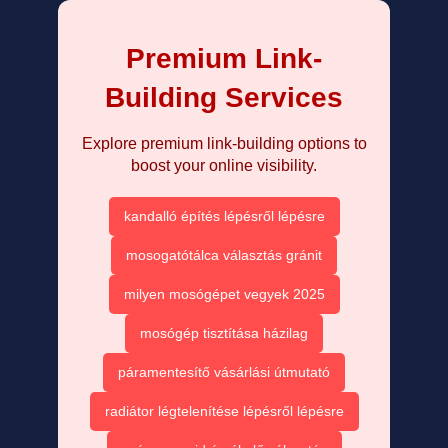
Premium Link-
Building Services
Explore premium link-building options to
boost your online visibility.
kandalló építés lépésről lépésre
mosogatótálca választás gránit
milyen mosógépet vegyek 2025
mosógép tisztítása házilag
páramentesítő vásárlási útmutató
radiátor légtelenítése lépésről lépésre