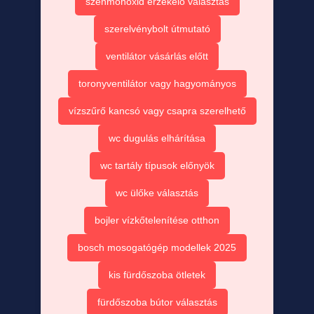
szénmonoxid érzékelő választás
szerelvénybolt útmutató
ventilátor vásárlás előtt
toronyventilátor vagy hagyományos
vízszűrő kancsó vagy csapra szerelhető
wc dugulás elhárítása
wc tartály típusok előnyök
wc ülőke választás
bojler vízkőtelenítése otthon
bosch mosogatógép modellek 2025
kis fürdőszoba ötletek
fürdőszoba bútor választás