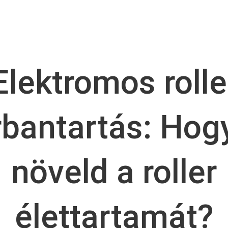
Elektromos rolle
rbantartás: Hog
növeld a roller
élettartamát?