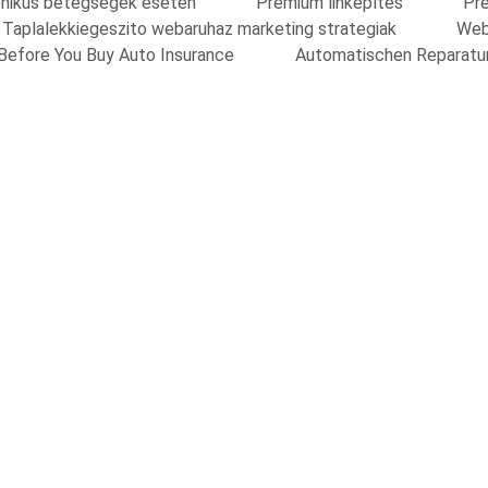
onikus betegsegek eseten
Prémium linképítés
Pre
Taplalekkiegeszito webaruhaz marketing strategiak
Web
Before You Buy Auto Insurance
Automatischen Reparatu