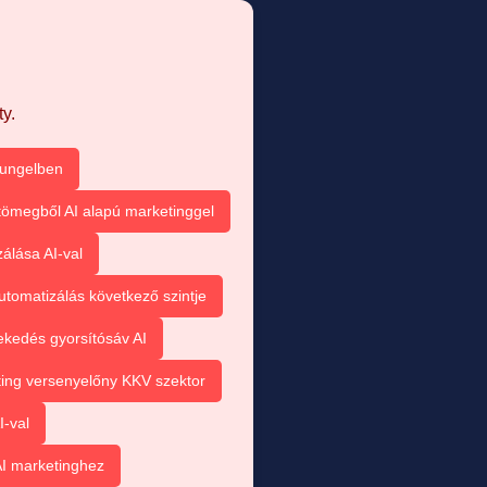
y.
sungelben
tömegből AI alapú marketinggel
álása AI-val
utomatizálás következő szintje
kedés gyorsítósáv AI
ting versenyelőny KKV szektor
I-val
I marketinghez