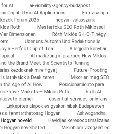
 for AI
ai-visibility-agency-budapest
n Capability in AI Applications
Entitasalapu
zközök Fórum 2025
hogyan-valasszunk-
klos Roth
Mesterfoku SEO Roth Miklossal
 Vier Dimensionen
Róth Miklós S-I-C-T négy
form
Über uns Autoren Und Redaktionelle
njoy a Perfect Cup of Tea
A legjobb konyhai
Topical
AI marketing in practice How Miklos
ind the Brand Meet the Scientists Running
arlas kezdoknek mire figyelj
Future-Proofing
lis latnivalok a Deak teren
Mikor eri meg SEO
n the Age of AI How
Posicionamiento para
ompetitive Markets — Miklos Roth
Roth AI
alapveto elemei
essential-services-onlyfans-
Linkepites alapok es gyakori hibak Budapesten
 es a fenntarthatosag Hogyan
Ashwagandha
s Hogyan noveld
Havidijas keresooptimalizalas
i Hogyan novelheted
Mikrobiom vizsgalat es