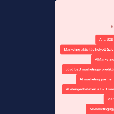
E
AI a B2B
Marketing aktivitás helyett üzl
AIMarketing
Jövő B2B marketingje prediktí
AI marketing partner
AI elengedhetetlen a B2B ma
Mar
AIMarketingügy