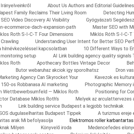
Irányelveinkről
About Us Authors and Editorial Guidelines
apest Family Reclaims Their Living Room
Detecting Huma
 SEO Video Discovery AI Visibility
Gyógyászati Segédes
an-ecommerce-dach-expansion-path
Master SEO with Mi
klos Roth S-I-C-T Four Dimensions
Miklós Róth S-I-C-T
 Crawling
Understanding User Intent for Better SEO Per
a hírnévkezeléssel kapcsolatban
10 Different Ways to E
y monitoring setup
AI Link building agency quality signals 
iklos Roth
Apothecary Bottles Vintage Decor
Beh
Butor webaruhaz akciok igy sporolhatsz
Dron vas
arketing Agency Can Skyrocket Your
Kavezok es kultura
ok 150-os Robbanasa AI marketing
Photographic Memory i
 im Wettbewerbsumfeld — Miklos Roth
Positioning for C
tor Database Miklos Roth’s
Melyek az arculattervezes 
n
Link building service Budapest a legjobb technikak
SOS dugulaselharitas Budapest Tippek
A turizmus ereje
ritas arak Mi befolyasolja
Elektromos roller karbantarta
oknak Milyen
Könyvelő iroda
Medencefedes elonye