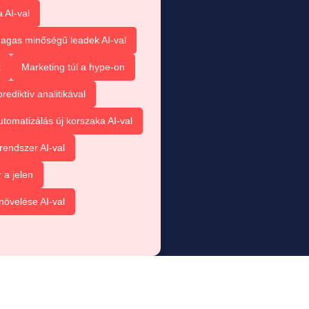
 AI-val
agas minőségű leadek AI-val
k
Marketing túl a hype-on
ediktív analitikával
tomatizálás új korszaka AI-val
rendszer AI-val
 a jelen
növelése AI-val