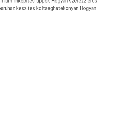
mium linkepites tippek Hogyan szerezz eros
aruhaz keszites koltseghatekonyan Hogyan
r