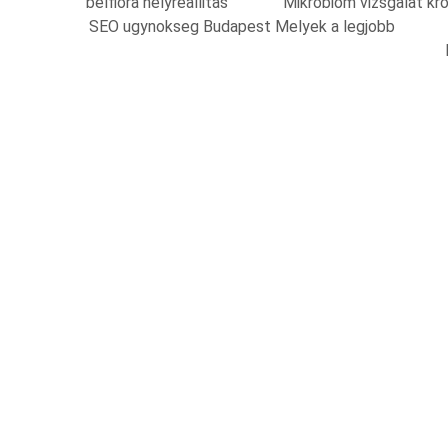
belflora helyreallitas
Mikrobiom vizsgalat kr
SEO ugynokseg Budapest Melyek a legjobb