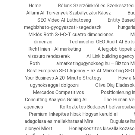
Home
Rólunk Szerzőinkről és Szerkesztési 
Állami AI Törvények Szabályozási Káosz
Bud
SEO Video AI Lathatosag
Entity Based
megbizhato-gyogyaszati-segedeszk
hungari
Miklós Róth S-I-C-T cuatro dimensiones
Mi
dimenzió
Technischer GEO Audit AI Bots
Richtlinien - AI marketing
A legjobb tippek 
vizszuro rendszerek
AI Link building agenc
Roth
aimarketingugynokseg hu – Bizzon M
Best European SEO Agency – az AI Marketing SEO
Your Business A 20-Minute Strategy
How a M
ugynokseggel dolgozni
Oliva Olaj Eladas
Mercados Competitivos
Positionierung
Consulting Analysis Gening AI
The Human Vec
agencies
Koltoztetes Budapest belvarosaba
Premium linkepites hibak Hogyan keruld el
adagolasa es mellekhatasai Mire
Dugulaselha
elonyei Miert
Honlapkeszites kisvallalkozas