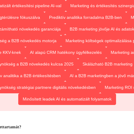
izált értékesítési pipeline AI-val
Marketing és értékesítés szinergia
térülésre fókuszálva
Prediktív analitika forradalma B2B-ben
M
zámítható növekedés garanciája
B2B marketing jövője AI és adato
ség a B2B növekedés motorja
Marketing költségek optimalizálása pr
re KKV-knek
AI alapú CRM hatékony ügyfélkezelés
Marketing au
ynökség a B2B növekedés kulcsa 2025
Skálázható B2B marketing 
ív analitika a B2B értékesítésben
AI a B2B marketingben a jövő már
nökség stratégiai partnere digitális növekedésben
Marketing ROI 
Minősített leadek AI és automatizált folyamatok