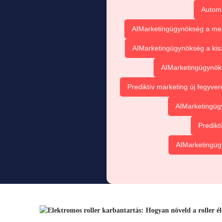
Automat
AIMarketingügynökség a meg
AIMarketingügynökség a kis
AIMarketingügynök
Prediktív marketing új fegyve
AIMarketingüg
Predikt
AIMarketingügy