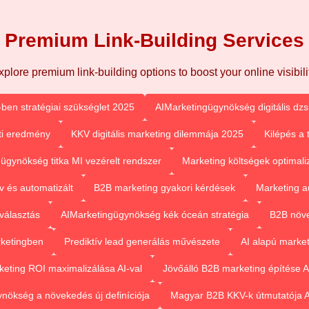
Premium Link-Building Services
xplore premium link-building options to boost your online visibilit
-ben stratégiai szükséglet 2025
AIMarketingügynökség digitális dz
eti eredmény
KKV digitális marketing dilemmája 2025
Kilépés a 
ügynökség titka MI vezérelt rendszer
Marketing költségek optimaliz
v és automatizált
B2B marketing gyakori kérdések
Marketing a
 választás
AIMarketingügynökség kék óceán stratégia
B2B növe
rketingben
Prediktív lead generálás művészete
AI alapú marke
keting ROI maximalizálása AI-val
Jövőálló B2B marketing építése A
nökség a növekedés új definíciója
Magyar B2B KKV-k útmutatója A