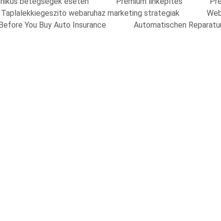
onikus betegsegek eseten
Prémium linképítés
Pre
Taplalekkiegeszito webaruhaz marketing strategiak
Web
Before You Buy Auto Insurance
Automatischen Reparatu