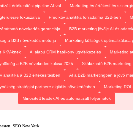
izált értékesítési pipeline AI-val
Marketing és értékesítés szinergia
térülésre fókuszálva
Prediktív analitika forradalma B2B-ben
M
zámítható növekedés garanciája
B2B marketing jövője AI és adato
ség a B2B növekedés motorja
Marketing költségek optimalizálása pr
re KKV-knek
AI alapú CRM hatékony ügyfélkezelés
Marketing au
ynökség a B2B növekedés kulcsa 2025
Skálázható B2B marketing 
ív analitika a B2B értékesítésben
AI a B2B marketingben a jövő már
nökség stratégiai partnere digitális növekedésben
Marketing ROI 
Minősített leadek AI és automatizált folyamatok