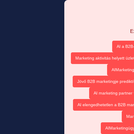
E
AI a B2B
Marketing aktivitás helyett üzl
AIMarketing
Jövő B2B marketingje prediktí
AI marketing partner
AI elengedhetetlen a B2B ma
Mar
AIMarketingügy