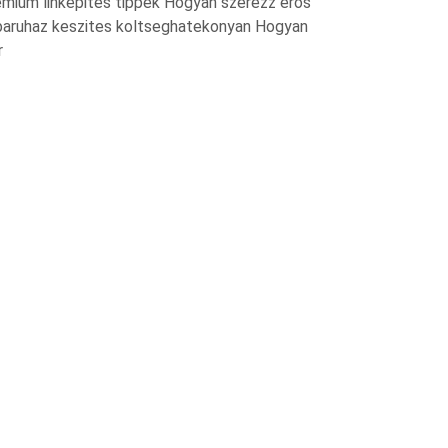
mium linkepites tippek Hogyan szerezz eros
aruhaz keszites koltseghatekonyan Hogyan
r