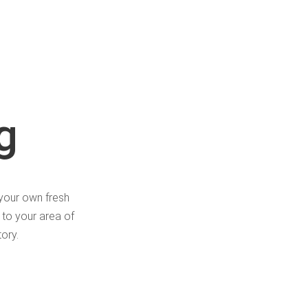
g
h your own fresh
 to your area of
ory.