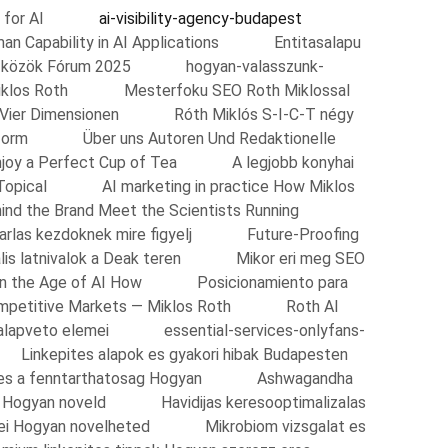
 for AI
ai-visibility-agency-budapest
n Capability in AI Applications
Entitasalapu
zközök Fórum 2025
hogyan-valasszunk-
klos Roth
Mesterfoku SEO Roth Miklossal
 Vier Dimensionen
Róth Miklós S-I-C-T négy
form
Über uns Autoren Und Redaktionelle
njoy a Perfect Cup of Tea
A legjobb konyhai
Topical
AI marketing in practice How Miklos
ind the Brand Meet the Scientists Running
arlas kezdoknek mire figyelj
Future-Proofing
lis latnivalok a Deak teren
Mikor eri meg SEO
n the Age of AI How
Posicionamiento para
ompetitive Markets — Miklos Roth
Roth AI
alapveto elemei
essential-services-onlyfans-
Linkepites alapok es gyakori hibak Budapesten
 es a fenntarthatosag Hogyan
Ashwagandha
s Hogyan noveld
Havidijas keresooptimalizalas
i Hogyan novelheted
Mikrobiom vizsgalat es