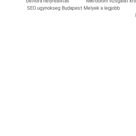
belflora helyreallitas
Mikrobiom vizsgalat kr
SEO ugynokseg Budapest Melyek a legjobb