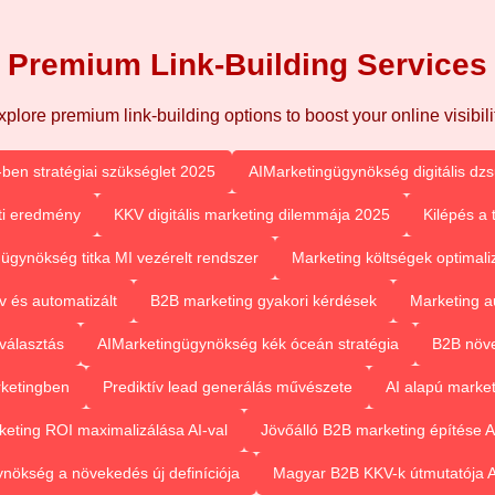
Premium Link-Building Services
xplore premium link-building options to boost your online visibilit
-ben stratégiai szükséglet 2025
AIMarketingügynökség digitális dz
eti eredmény
KKV digitális marketing dilemmája 2025
Kilépés a 
ügynökség titka MI vezérelt rendszer
Marketing költségek optimaliz
v és automatizált
B2B marketing gyakori kérdések
Marketing a
 választás
AIMarketingügynökség kék óceán stratégia
B2B növe
rketingben
Prediktív lead generálás művészete
AI alapú marke
keting ROI maximalizálása AI-val
Jövőálló B2B marketing építése A
nökség a növekedés új definíciója
Magyar B2B KKV-k útmutatója A