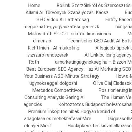
Home
Rólunk Szerzőinkről és Szerkesztési 
Állami AI Törvények Szabályozási Káosz
Bud
SEO Video AI Lathatosag
Entity Based
megbizhato-gyogyaszati-segedeszk
hungari
Miklós Róth S-I-C-T cuatro dimensiones
Mi
dimenzió
Technischer GEO Audit AI Bots
Richtlinien - AI marketing
A legjobb tippek 
vizszuro rendszerek
AI Link building agenc
Roth
aimarketingugynokseg hu – Bizzon M
Best European SEO Agency – az AI Marketing SEO
Your Business A 20-Minute Strategy
How a M
ugynokseggel dolgozni
Oliva Olaj Eladas
Mercados Competitivos
Positionierung
Consulting Analysis Gening AI
The Human Vec
agencies
Koltoztetes Budapest belvarosaba
Premium linkepites hibak Hogyan keruld el
adagolasa es mellekhatasai Mire
Dugulaselha
elonyei Miert
Honlapkeszites kisvallalkozas