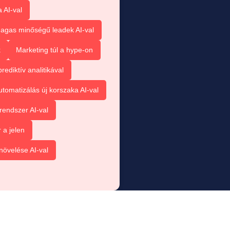
 AI-val
agas minőségű leadek AI-val
k
Marketing túl a hype-on
ediktív analitikával
tomatizálás új korszaka AI-val
rendszer AI-val
 a jelen
növelése AI-val