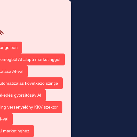
y.
sungelben
tömegből AI alapú marketinggel
álása AI-val
utomatizálás következő szintje
kedés gyorsítósáv AI
ting versenyelőny KKV szektor
I-val
I marketinghez