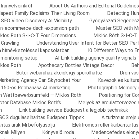
Irányelveinkről
About Us Authors and Editorial Guidelines
apest Family Reclaims Their Living Room
Detecting Huma
 SEO Video Discovery AI Visibility
Gyógyászati Segédes
an-ecommerce-dach-expansion-path
Master SEO with Mi
klos Roth S-I-C-T Four Dimensions
Miklós Róth S-I-C-T
 Crawling
Understanding User Intent for Better SEO Per
a hírnévkezeléssel kapcsolatban
10 Different Ways to E
y monitoring setup
AI Link building agency quality signals 
iklos Roth
Apothecary Bottles Vintage Decor
Beh
Butor webaruhaz akciok igy sporolhatsz
Dron vas
arketing Agency Can Skyrocket Your
Kavezok es kultura
ok 150-os Robbanasa AI marketing
Photographic Memory i
 im Wettbewerbsumfeld — Miklos Roth
Positioning for C
tor Database Miklos Roth’s
Melyek az arculattervezes 
n
Link building service Budapest a legjobb technikak
SOS dugulaselharitas Budapest Tippek
A turizmus ereje
ritas arak Mi befolyasolja
Elektromos roller karbantarta
oknak Milyen
Könyvelő iroda
Medencefedes elonye