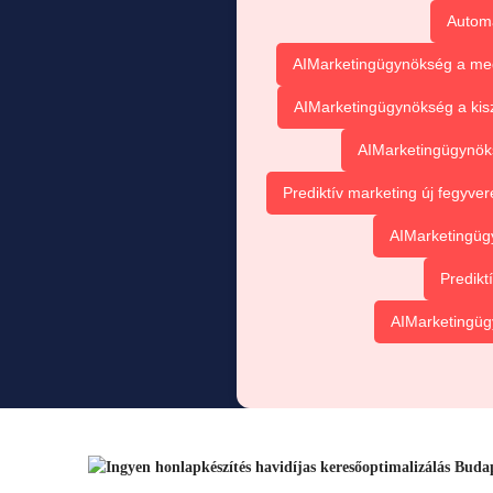
Automat
AIMarketingügynökség a meg
AIMarketingügynökség a kis
AIMarketingügynök
Prediktív marketing új fegyve
AIMarketingüg
Predikt
AIMarketingügy