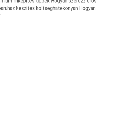
mium linkepites tippek Hogyan szerezz eros
aruhaz keszites koltseghatekonyan Hogyan
r