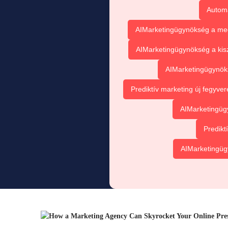
Automat
AIMarketingügynökség a meg
AIMarketingügynökség a kis
AIMarketingügynök
Prediktív marketing új fegyve
AIMarketingüg
Predikt
AIMarketingügy