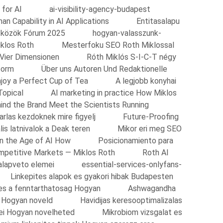
 for AI
ai-visibility-agency-budapest
n Capability in AI Applications
Entitasalapu
zközök Fórum 2025
hogyan-valasszunk-
klos Roth
Mesterfoku SEO Roth Miklossal
 Vier Dimensionen
Róth Miklós S-I-C-T négy
form
Über uns Autoren Und Redaktionelle
njoy a Perfect Cup of Tea
A legjobb konyhai
Topical
AI marketing in practice How Miklos
ind the Brand Meet the Scientists Running
arlas kezdoknek mire figyelj
Future-Proofing
lis latnivalok a Deak teren
Mikor eri meg SEO
n the Age of AI How
Posicionamiento para
ompetitive Markets — Miklos Roth
Roth AI
alapveto elemei
essential-services-onlyfans-
Linkepites alapok es gyakori hibak Budapesten
 es a fenntarthatosag Hogyan
Ashwagandha
s Hogyan noveld
Havidijas keresooptimalizalas
i Hogyan novelheted
Mikrobiom vizsgalat es