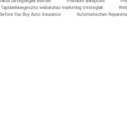
onikus betegsegek eseten
Prémium linképítés
Pre
Taplalekkiegeszito webaruhaz marketing strategiak
Web
Before You Buy Auto Insurance
Automatischen Reparatu