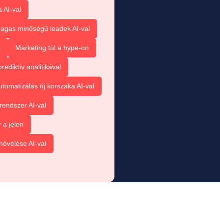
 AI-val
agas minőségű leadek AI-val
k
Marketing túl a hype-on
ediktív analitikával
tomatizálás új korszaka AI-val
rendszer AI-val
 a jelen
növelése AI-val