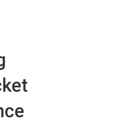
g
ket
nce