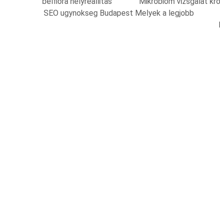
belflora helyreallitas
Mikrobiom vizsgalat kr
SEO ugynokseg Budapest Melyek a legjobb