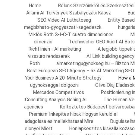
Home
Rólunk Szerzőinkről és Szerkesztési 
Állami AI Törvények Szabályozási Káosz
Bud
SEO Video AI Lathatosag
Entity Based
megbizhato-gyogyaszati-segedeszk
hungari
Miklós Róth S-I-C-T cuatro dimensiones
Mi
dimenzió
Technischer GEO Audit AI Bots
Richtlinien - AI marketing
A legjobb tippek 
vizszuro rendszerek
AI Link building agenc
Roth
aimarketingugynokseg hu – Bizzon M
Best European SEO Agency – az AI Marketing SEO
Your Business A 20-Minute Strategy
How a M
ugynokseggel dolgozni
Oliva Olaj Eladas
Mercados Competitivos
Positionierung
Consulting Analysis Gening AI
The Human Vec
agencies
Koltoztetes Budapest belvarosaba
Premium linkepites hibak Hogyan keruld el
adagolasa es mellekhatasai Mire
Dugulaselha
elonyei Miert
Honlapkeszites kisvallalkozas