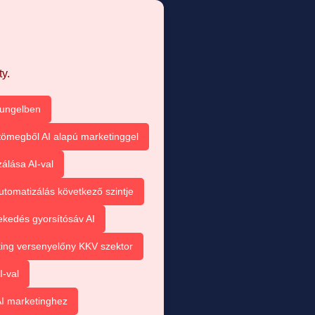
y.
sungelben
tömegből AI alapú marketinggel
álása AI-val
utomatizálás következő szintje
kedés gyorsítósáv AI
ting versenyelőny KKV szektor
I-val
I marketinghez