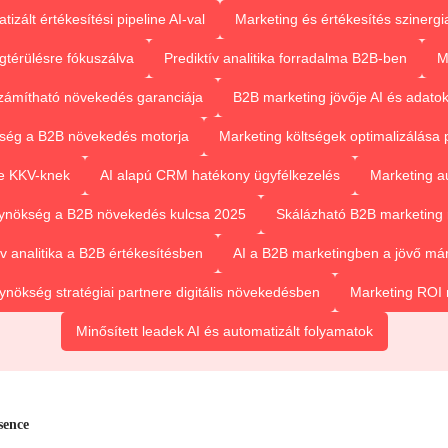
izált értékesítési pipeline AI-val
Marketing és értékesítés szinergia
térülésre fókuszálva
Prediktív analitika forradalma B2B-ben
M
zámítható növekedés garanciája
B2B marketing jövője AI és adato
ség a B2B növekedés motorja
Marketing költségek optimalizálása pr
re KKV-knek
AI alapú CRM hatékony ügyfélkezelés
Marketing au
ynökség a B2B növekedés kulcsa 2025
Skálázható B2B marketing 
ív analitika a B2B értékesítésben
AI a B2B marketingben a jövő már
nökség stratégiai partnere digitális növekedésben
Marketing ROI 
Minősített leadek AI és automatizált folyamatok