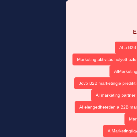
E
AI a B2B
Marketing aktivitás helyett üzl
AIMarketing
Jövő B2B marketingje prediktí
AI marketing partner
AI elengedhetetlen a B2B ma
Mar
AIMarketingügy