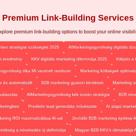
Premium Link-Building Services
xplore premium link-building options to boost your online visibilit
-ben stratégiai szükséglet 2025
AIMarketingügynökség digitális dz
eti eredmény
KKV digitális marketing dilemmája 2025
Kilépés a 
ügynökség titka MI vezérelt rendszer
Marketing költségek optimaliz
v és automatizált
B2B marketing gyakori kérdések
Marketing a
 választás
AIMarketingügynökség kék óceán stratégia
B2B növe
rketingben
Prediktív lead generálás művészete
AI alapú marke
keting ROI maximalizálása AI-val
Jövőálló B2B marketing építése A
nökség a növekedés új definíciója
Magyar B2B KKV-k útmutatója A