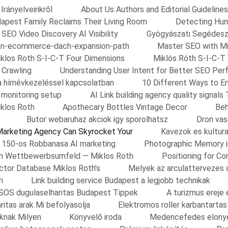
Irányelveinkről
About Us Authors and Editorial Guidelines
apest Family Reclaims Their Living Room
Detecting Huma
 SEO Video Discovery AI Visibility
Gyógyászati Segédes
an-ecommerce-dach-expansion-path
Master SEO with Mi
klos Roth S-I-C-T Four Dimensions
Miklós Róth S-I-C-T
 Crawling
Understanding User Intent for Better SEO Per
a hírnévkezeléssel kapcsolatban
10 Different Ways to E
y monitoring setup
AI Link building agency quality signals 
iklos Roth
Apothecary Bottles Vintage Decor
Beh
Butor webaruhaz akciok igy sporolhatsz
Dron vas
arketing Agency Can Skyrocket Your
Kavezok es kultura
ok 150-os Robbanasa AI marketing
Photographic Memory i
 im Wettbewerbsumfeld — Miklos Roth
Positioning for C
tor Database Miklos Roth’s
Melyek az arculattervezes 
n
Link building service Budapest a legjobb technikak
SOS dugulaselharitas Budapest Tippek
A turizmus ereje
ritas arak Mi befolyasolja
Elektromos roller karbantarta
oknak Milyen
Könyvelő iroda
Medencefedes elonye