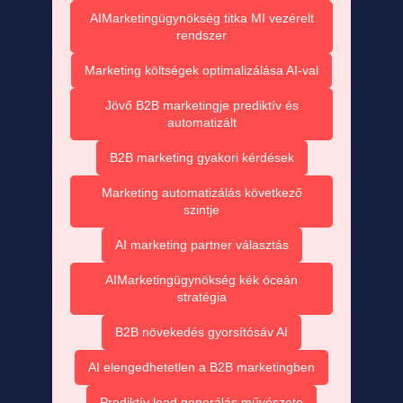
AIMarketingügynökség titka MI vezérelt
rendszer
Marketing költségek optimalizálása AI-val
Jövő B2B marketingje prediktív és
automatizált
B2B marketing gyakori kérdések
Marketing automatizálás következő
szintje
AI marketing partner választás
AIMarketingügynökség kék óceán
stratégia
B2B növekedés gyorsítósáv AI
AI elengedhetetlen a B2B marketingben
Prediktív lead generálás művészete