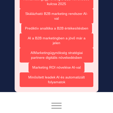
kulcsa 2025
Skálázható B2B marketing rendszer AI-
val
Prediktív analitika a B2B értékesítésben
AI a B2B marketingben a jövő már a
jelen
AIMarketingügynökség stratégiai
partnere digitális növekedésben
Marketing ROI növelése AI-val
Minősített leadek AI és automatizált
folyamatok