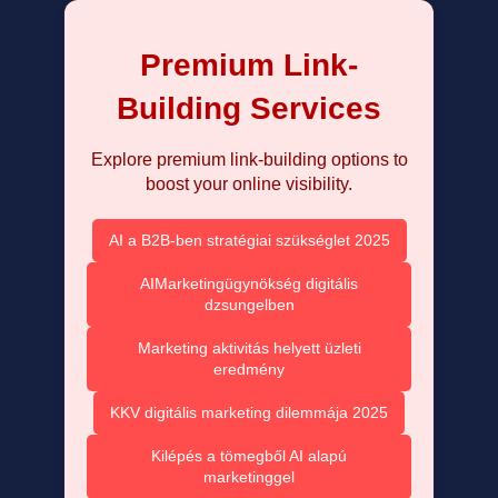
Premium Link-
Building Services
Explore premium link-building options to
boost your online visibility.
AI a B2B-ben stratégiai szükséglet 2025
AIMarketingügynökség digitális
dzsungelben
Marketing aktivitás helyett üzleti
eredmény
KKV digitális marketing dilemmája 2025
Kilépés a tömegből AI alapú
marketinggel