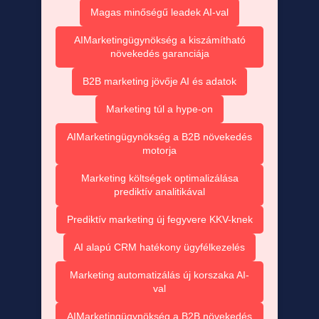
Magas minőségű leadek AI-val
AIMarketingügynökség a kiszámítható
növekedés garanciája
B2B marketing jövője AI és adatok
Marketing túl a hype-on
AIMarketingügynökség a B2B növekedés
motorja
Marketing költségek optimalizálása
prediktív analitikával
Prediktív marketing új fegyvere KKV-knek
AI alapú CRM hatékony ügyfélkezelés
Marketing automatizálás új korszaka AI-
val
AIMarketingügynökség a B2B növekedés