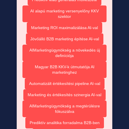
AI alapú marketing versenyelőny KKV
szektor
Marketing ROI maximalizálása AI-val
Jövőálló B2B marketing építése AI-val
AIMarketingügynökség a növekedés új
definíciója
Magyar B2B KKV-k útmutatója AI
marketinghez
Automatizált értékesítési pipeline AI-val
Marketing és értékesítés szinergia AI-val
AIMarketingügynökség a megtérülésre
fókuszálva
Prediktív analitika forradalma B2B-ben