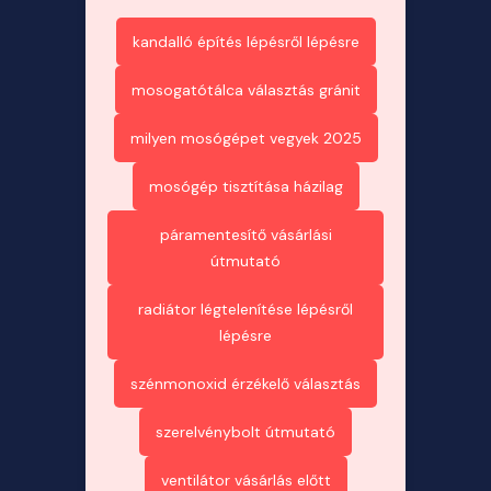
kandalló építés lépésről lépésre
mosogatótálca választás gránit
milyen mosógépet vegyek 2025
mosógép tisztítása házilag
páramentesítő vásárlási
útmutató
radiátor légtelenítése lépésről
lépésre
szénmonoxid érzékelő választás
szerelvénybolt útmutató
ventilátor vásárlás előtt