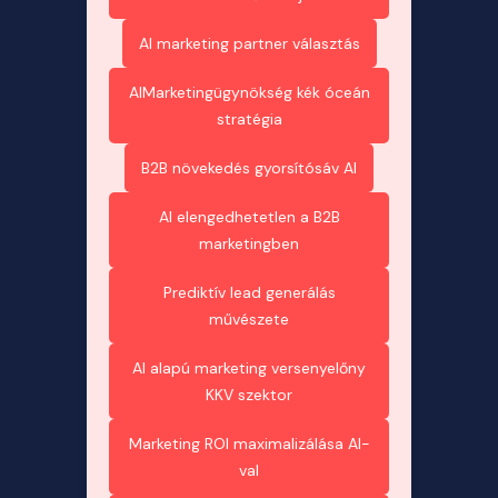
AI marketing partner választás
AIMarketingügynökség kék óceán
stratégia
B2B növekedés gyorsítósáv AI
AI elengedhetetlen a B2B
marketingben
Prediktív lead generálás
művészete
AI alapú marketing versenyelőny
KKV szektor
Marketing ROI maximalizálása AI-
val