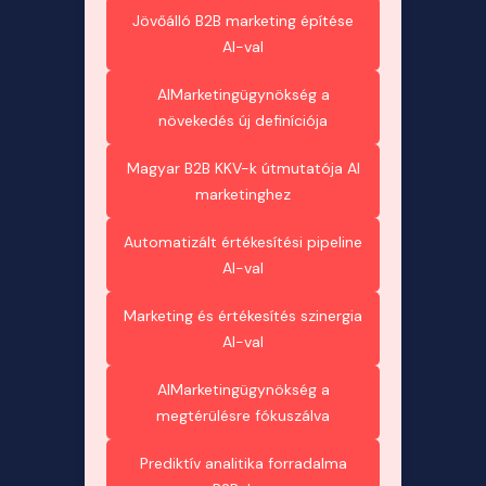
Jövőálló B2B marketing építése
AI-val
AIMarketingügynökség a
növekedés új definíciója
Magyar B2B KKV-k útmutatója AI
marketinghez
Automatizált értékesítési pipeline
AI-val
Marketing és értékesítés szinergia
AI-val
AIMarketingügynökség a
megtérülésre fókuszálva
Prediktív analitika forradalma