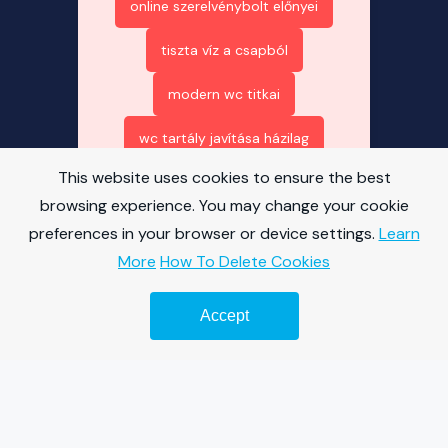
online szerelvénybolt előnyei
tiszta víz a csapból
modern wc titkai
wc tartály javítása házilag
This website uses cookies to ensure the best
wc ülőke cseréje egyszerűen
browsing experience. You may change your cookie
marketing 2025 jövő
preferences in your browser or device settings.
Learn
technológiája
More
How To Delete Cookies
mesterséges intelligencia
Accept
forradalma marketingben