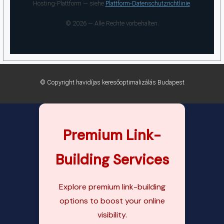
Hosting-Plattform — siehe
Plattform-Datenschutzrichtlinie
.
©
2026
— Alle Rechte vorbehalten.
© Copyright havidíjas keresőoptimalizálás Budapest
Premium Link-
Building Services
Explore premium link-building
options to boost your online
visibility.