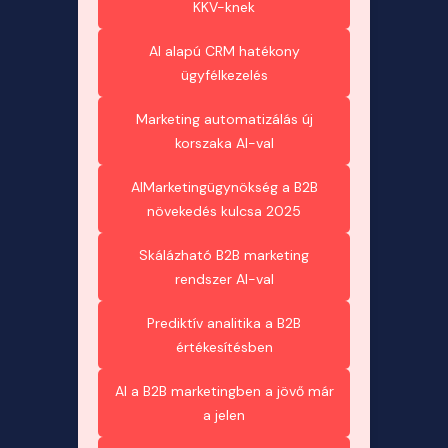
KKV-knek
AI alapú CRM hatékony
ügyfélkezelés
Marketing automatizálás új
korszaka AI-val
AIMarketingügynökség a B2B
növekedés kulcsa 2025
Skálázható B2B marketing
rendszer AI-val
Prediktív analitika a B2B
értékesítésben
AI a B2B marketingben a jövő már
a jelen