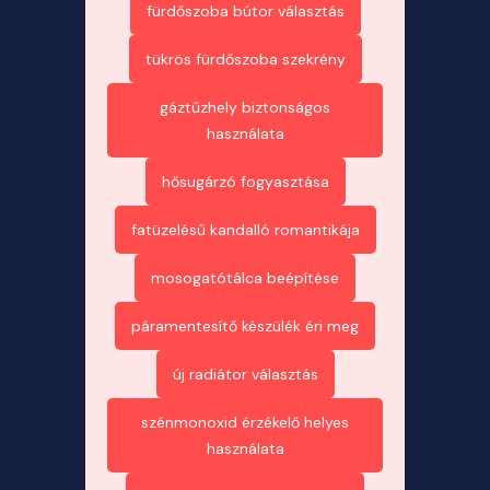
fürdőszoba bútor választás
tükrös fürdőszoba szekrény
gáztűzhely biztonságos
használata
hősugárzó fogyasztása
fatüzelésű kandalló romantikája
mosogatótálca beépítése
páramentesítő készülék éri meg
új radiátor választás
szénmonoxid érzékelő helyes
használata