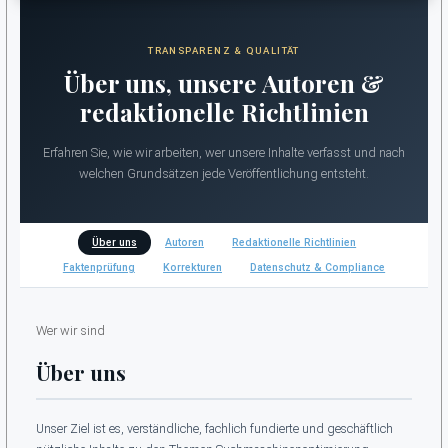
TRANSPARENZ & QUALITÄT
Über uns, unsere Autoren &
redaktionelle Richtlinien
Erfahren Sie, wie wir arbeiten, wer unsere Inhalte verfasst und nach
welchen Grundsätzen jede Veröffentlichung entsteht.
Über uns
Autoren
Redaktionelle Richtlinien
Faktenprüfung
Korrekturen
Datenschutz & Compliance
Wer wir sind
Über uns
Unser Ziel ist es, verständliche, fachlich fundierte und geschäftlich