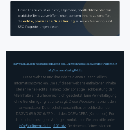
Unser Anspruch ist es nicht, allgemeine, oberflächliche oder rein
werbliche Texte zu veröffentlichen, sondern Inhalte zu schaffen,
die
echte, praxisnahe Orientierung
zu realen Marketing- und
SEO-Fragestellungen bieten.
ingyenhonlap.com/
hasznaltautoalkatresz.com/
Datenschutzrichtlinie
Richtlinie Partnerseite
info@onlinemarketing101.biz
Diese Website und ihre Inhalte dienen ausschließlich
Informationszwecken. Die auf dieser Website enthaltenen Inhalte
stellen keine Rechts-, Finanz- oder sonstige Fachberatung dar.
Alle Inhalte sind urheberrechtlich geschützt. Eine Vervielfältigung
ohne Genehmigung ist untersagt. Diese Website entspricht den
anwendbaren Datenschutzvorschriften, einschließlich der
DSGVO (EU) 2016/679 und des CCPA/CPRA (Kalifornien). Für
datenschutzbezogene Anfragen kontaktieren Sie uns bitte unter:
info@onlinemarketing101.biz
. Betrieben auf einer externen