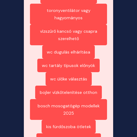
toronyventilátor vagy
hagyományos
vízszűrő kancsó vagy csapra
szerelhető
wc dugulás elhárítása
wc tartály típusok előnyök
wc ülőke választás
bojler vízkőtelenítése otthon
bosch mosogatógép modellek
2025
kis fürdőszoba ötletek