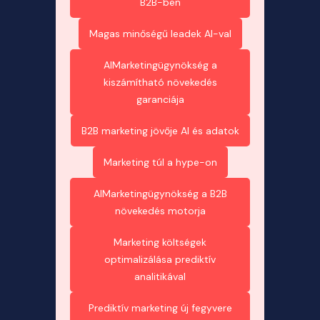
B2B-ben
Magas minőségű leadek AI-val
AIMarketingügynökség a
kiszámítható növekedés
garanciája
B2B marketing jövője AI és adatok
Marketing túl a hype-on
AIMarketingügynökség a B2B
növekedés motorja
Marketing költségek
optimalizálása prediktív
analitikával
Prediktív marketing új fegyvere