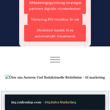
AIMarketingügynökség stratégiai
partnere digitális növekedésben
Marketing ROI növelése AI-val
Minősített leadek AI és
automatizált folyamatok
ingyenhonlap.com/
· Digitales Marketing