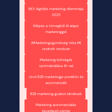
KKV digitális marketing dilemmája
2025
Kilépés a tömegből AI alapú
marketinggel
AIMarketingügynökség titka MI
vezérelt rendszer
Marketing költségek
optimalizálása AI-val
Jövő B2B marketingje prediktív és
automatizált
B2B marketing gyakori kérdések
Marketing automatizálás
következő szintje