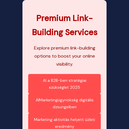
Premium Link-
Building Services
Explore premium link-building
options to boost your online
visibility.
AI a B2B-ben stratégiai
szükséglet 2025
AIMarketingügynökség digitális
dzsungelben
Marketing aktivitás helyett üzleti
eredmény