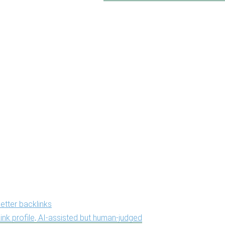
 stripped out.
housand weak links is not a strategy. It is a liability you paid for.
ks as a data
oblem
he quiet approach holds up is that it is evidence-led. The work 
better backlinks
instead of guesswork, and how the same data k
link profile, AI-assisted but human-judged
, from ever looking man