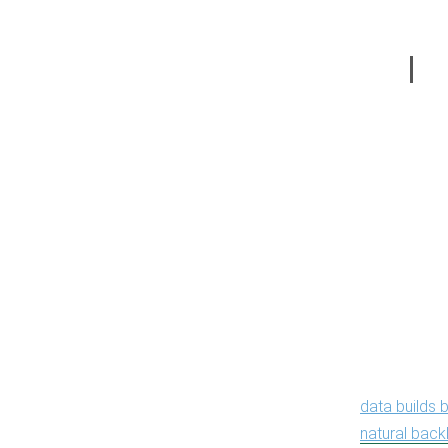
the vanity is
A t
Method
Lin
pr
The reason t
data builds 
natural back