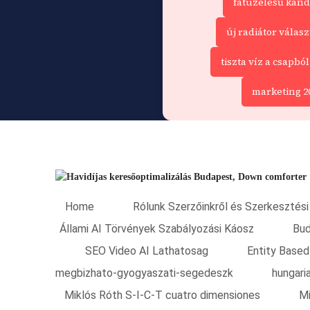
fatüzelésű kand
új radiátor válasz
tiszta víz a csapból
marketing 20
Home
Rólunk Szerzőinkről és Szerkesztési 
Állami AI Törvények Szabályozási Káosz
Bud
SEO Video AI Lathatosag
Entity Based
megbizhato-gyogyaszati-segedeszk
hungar
Miklós Róth S-I-C-T cuatro dimensiones
Mi