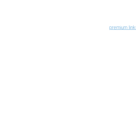
That feeds a 
brands that
premium link
commitment
authority is
The Engine
Co
hea