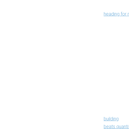
believe. The
heading for 
First Principl
Bef
sin
Most link ca
page deserve
building
. Fro
beats quanti