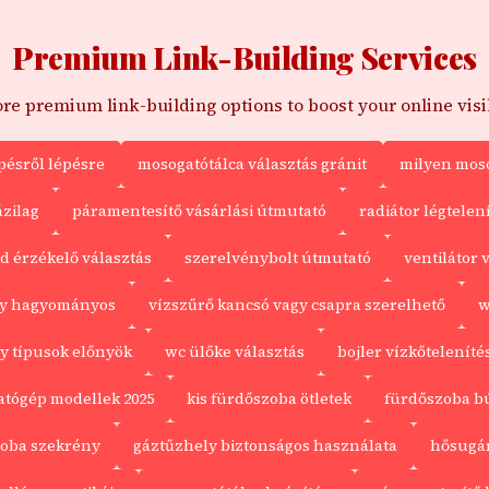
Premium Link-Building Services
re premium link-building options to boost your online visib
pésről lépésre
mosogatótálca választás gránit
milyen mosó
ázilag
páramentesítő vásárlási útmutató
radiátor légtelen
 érzékelő választás
szerelvénybolt útmutató
ventilátor v
agy hagyományos
vízszűrő kancsó vagy csapra szerelhető
w
ly típusok előnyök
wc ülőke választás
bojler vízkőteleníté
tógép modellek 2025
kis fürdőszoba ötletek
fürdőszoba bú
zoba szekrény
gáztűzhely biztonságos használata
hősugár