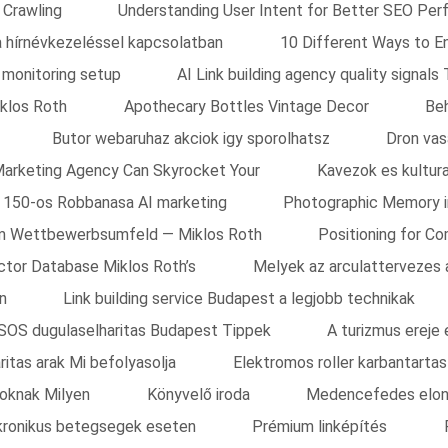
 Crawling
Understanding User Intent for Better SEO Per
a hírnévkezeléssel kapcsolatban
10 Different Ways to E
y monitoring setup
AI Link building agency quality signals 
iklos Roth
Apothecary Bottles Vintage Decor
Beh
Butor webaruhaz akciok igy sporolhatsz
Dron vas
arketing Agency Can Skyrocket Your
Kavezok es kultura
k 150-os Robbanasa AI marketing
Photographic Memory i
 im Wettbewerbsumfeld — Miklos Roth
Positioning for C
tor Database Miklos Roth’s
Melyek az arculattervezes 
n
Link building service Budapest a legjobb technikak
SOS dugulaselharitas Budapest Tippek
A turizmus ereje
ritas arak Mi befolyasolja
Elektromos roller karbantarta
soknak Milyen
Könyvelő iroda
Medencefedes elon
 kronikus betegsegek eseten
Prémium linképítés