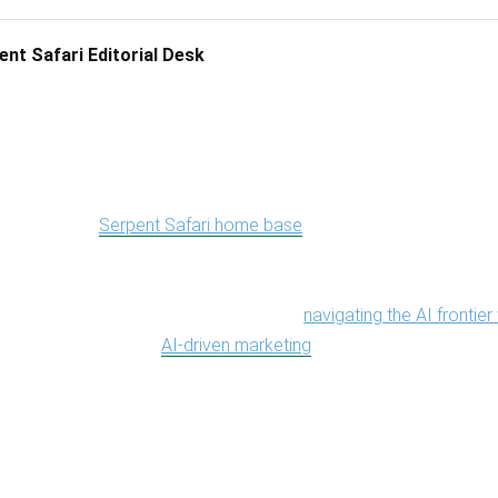
ent Safari Editorial Desk
Budapest
12 June 2026
9 min read
 is a loud version of search marketing — buy a thousand links, c
sand keywords, hope the algorithm forgives you — and there is t
isplay at the
Serpent Safari home base
, which is conspicuously 
at authority is earned, not purchased, and that the surest way to l
 you understand it. That posture — a guided expedition rather tha
at the brand means when it talks about
navigating the AI frontier
, and why its read on
AI-driven marketing
(set out in Hungarian a
tends to start with restraint rather than reach.
 rewards noise, so quiet is a choice. It is also a method. Page b
ts how a single principle — earn first, scale second — turns int
rtnership program, and a backlink profile that an auditor would ac