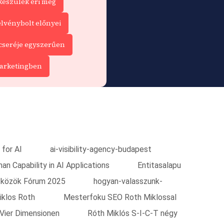
készülék éri meg
elvénybolt előnyei
cseréje egyszerűen
marketingben
 for AI
ai-visibility-agency-budapest
n Capability in AI Applications
Entitasalapu
zközök Fórum 2025
hogyan-valasszunk-
iklos Roth
Mesterfoku SEO Roth Miklossal
 Vier Dimensionen
Róth Miklós S-I-C-T négy