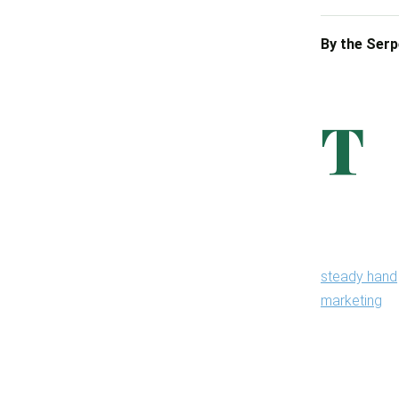
By the Serp
T
here
thou
on d
premise is th
scale before
grab — is wh
steady hand
marketing
) 
The category
work documen
engine, a pa