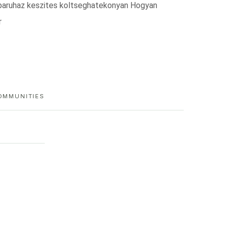
aruhaz keszites koltseghatekonyan Hogyan
r
OMMUNITIES
s