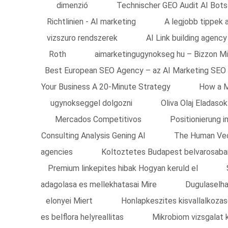
dimenzió
Technischer GEO Audit AI Bots
Richtlinien - AI marketing
A legjobb tippek 
vizszuro rendszerek
AI Link building agenc
Roth
aimarketingugynokseg hu – Bizzon M
Best European SEO Agency – az AI Marketing SEO
Your Business A 20-Minute Strategy
How a M
ugynokseggel dolgozni
Oliva Olaj Eladaso
Mercados Competitivos
Positionierung
Consulting Analysis Gening AI
The Human Vec
agencies
Koltoztetes Budapest belvarosaba
Premium linkepites hibak Hogyan keruld el
adagolasa es mellekhatasai Mire
Dugulaselha
elonyei Miert
Honlapkeszites kisvallalkoza
es belflora helyreallitas
Mikrobiom vizsgalat