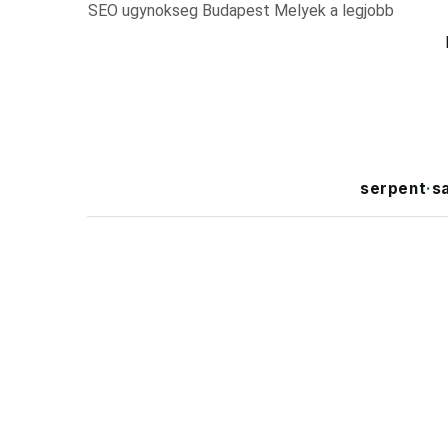
SEO ugynokseg Budapest Melyek a legjobb
serpent
·
s
Search Author
Qu
Why Serpent 
game — and h