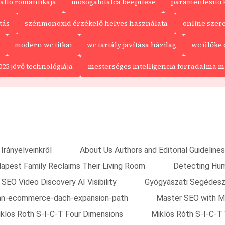
alló romantikája
mosogatótálca beépítése
páramentesítő 
tás
szénmonoxid érzékelő helyes használata
online szer
modern wc titkai
wc tartály javítása házilag
wc ülőke 
25 jövő technológiája
mesterséges intelligencia forradalma 
Irányelveinkről
About Us Authors and Editorial Guidelines
apest Family Reclaims Their Living Room
Detecting Huma
 SEO Video Discovery AI Visibility
Gyógyászati Segédes
ian-ecommerce-dach-expansion-path
Master SEO with M
klos Roth S-I-C-T Four Dimensions
Miklós Róth S-I-C-T