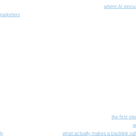
 same conviction animates the broader survey of
where AI innova
marketers
: adopt deliberately, measure honestly, never automate 
e
ore you build a
gle link
mpaigns begin by acquiring links. Serpent Safari begins by askin
s them yet — the unglamorous discipline laid out as
the first st
m there the argument is blunt about trade-offs: a clear case for
w
ty
, and a working definition of
what actually makes a backlink va