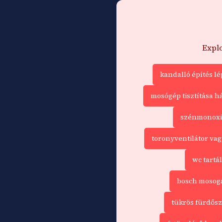
Explo
kandalló építés lé
mosógép tisztítása h
szénmonoxid
toronyventilátor v
wc tartá
bosch mosoga
tükrös fürdős