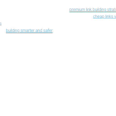
deliberately tiered offer. There is a full
premium link building stra
 need durable placements, an honest comparison of
cheap links 
s
for buyers weighing the real cost of the bargain, and an overar
 to
building smarter and safer
— because the fastest way to undo
 one careless month.
ntent does the
vy lifting