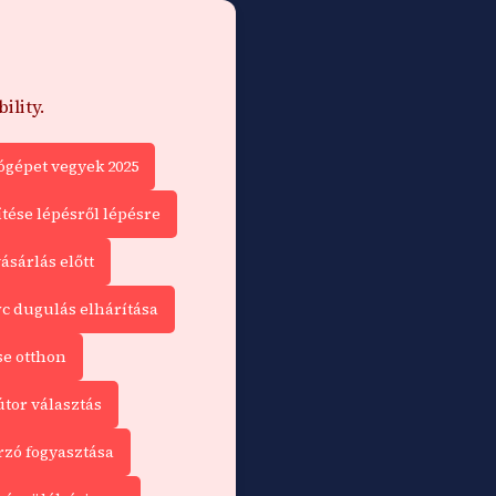
ility.
gépet vegyek 2025
ítése lépésről lépésre
ásárlás előtt
c dugulás elhárítása
se otthon
tor választás
zó fogyasztása