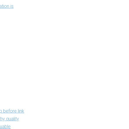
tion is
trust.
g whether the
ep before link
hy quality
luable
once