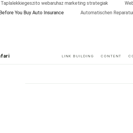
Taplalekkiegeszito webaruhaz marketing strategiak
Web
Before You Buy Auto Insurance
Automatischen Reparatu
afari
LINK BUILDING
CONTENT
C
ity · Profile
iet Authority
Safari treats link building as a data problem rather than a number
ow it earns backlinks built to survive the next algorithm.