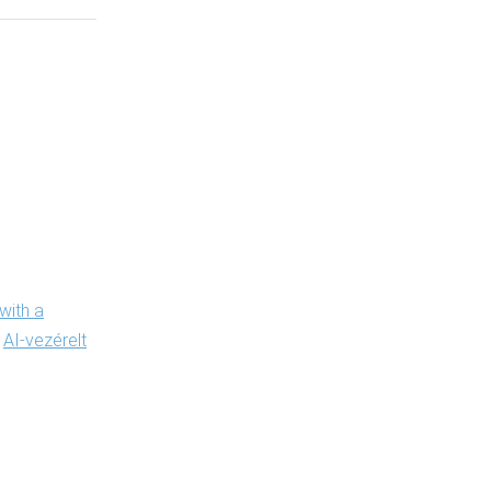
hase a
he version
quieter. The
ose it is to
n a land
 with a
s
AI-vezérelt
y page, the
o a content
tually