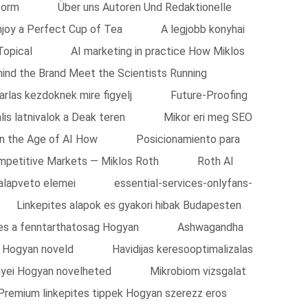
form
Über uns Autoren Und Redaktionelle
njoy a Perfect Cup of Tea
A legjobb konyhai
Topical
AI marketing in practice How Miklos
ind the Brand Meet the Scientists Running
arlas kezdoknek mire figyelj
Future-Proofing
lis latnivalok a Deak teren
Mikor eri meg SEO
n the Age of AI How
Posicionamiento para
ompetitive Markets — Miklos Roth
Roth AI
alapveto elemei
essential-services-onlyfans-
Linkepites alapok es gyakori hibak Budapesten
 es a fenntarthatosag Hogyan
Ashwagandha
s Hogyan noveld
Havidijas keresooptimalizalas
yei Hogyan novelheted
Mikrobiom vizsgalat
Premium linkepites tippek Hogyan szerezz eros