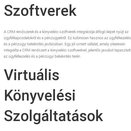
Szoftverek
A CRM rendszerek és a könyvelési szoftverek integrációja átfogó képet nyújt az
ügyfélkapcsolatokról és a pénzügyekről. Ez különösen hasznos az ügyfélkezelés
és a pénzügyi betekintés javításában. Egy jól ismert vállalat, amely sikeresen
integrálta a CRM rendszert a könyvelési szoftverével, jelentős javulást tapasztalt
az ügyfélkezelés és a pénzügyi betekintés terén.
Virtuális
Könyvelési
Szolgáltatások