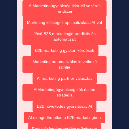
AIMarketingügynökség titka MI vezérelt
rendszer
Marketing költségek optimalizálása AI-val
Jövő B2B marketingje prediktív és
automatizált
B2B marketing gyakori kérdések
Marketing automatizálás következő
szintje
AI marketing partner választás
AIMarketingügynökség kék óceán
stratégia
B2B növekedés gyorsítósáv AI
AI elengedhetetlen a B2B marketingben
Prediktív lead generálás művészete