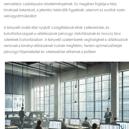
nemzetközi szabályozási követelményeknek. Ez magában foglalja a helyi
törvények betartását, a jelentési határidők figyelését, valamint az auditok során
való együttműködést.
A könyvelő irodák által nyújtott szolgáltatások tehát széleskörűek, és
kulcsfontosságúak a vállalkozások pénzügyi stabilitásának és hosszú távú
sikerének biztosításában. A könyvelő szakemberek segítségével a vállalkozások
nemcsak a törvényi előírásoknak tudnak megfelelni, hanem optimalizálhatják
pénzügyi folyamataikat és sikeresebbé válhatnak a jövőben.