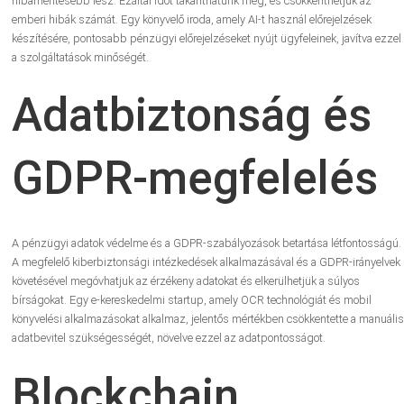
hibamentesebb lesz. Ezáltal időt takaríthatunk meg, és csökkenthetjük az
emberi hibák számát. Egy könyvelő iroda, amely AI-t használ előrejelzések
készítésére, pontosabb pénzügyi előrejelzéseket nyújt ügyfeleinek, javítva ezzel
a szolgáltatások minőségét.
Adatbiztonság és
GDPR-megfelelés
A pénzügyi adatok védelme és a GDPR-szabályozások betartása létfontosságú.
A megfelelő kiberbiztonsági intézkedések alkalmazásával és a GDPR-irányelvek
követésével megóvhatjuk az érzékeny adatokat és elkerülhetjük a súlyos
bírságokat. Egy e-kereskedelmi startup, amely OCR technológiát és mobil
könyvelési alkalmazásokat alkalmaz, jelentős mértékben csökkentette a manuális
adatbevitel szükségességét, növelve ezzel az adatpontosságot.
Blockchain