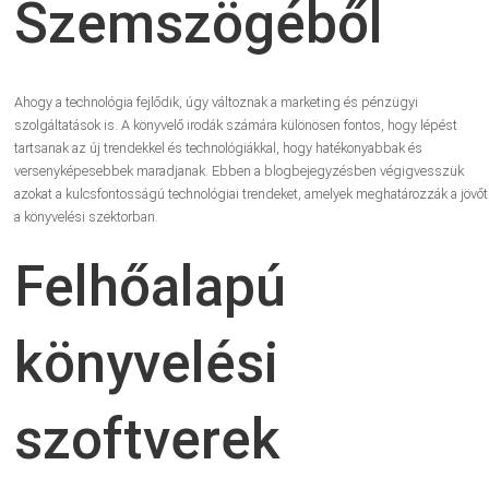
Szemszögéből
Ahogy a technológia fejlődik, úgy változnak a marketing és pénzügyi
szolgáltatások is. A könyvelő irodák számára különösen fontos, hogy lépést
tartsanak az új trendekkel és technológiákkal, hogy hatékonyabbak és
versenyképesebbek maradjanak. Ebben a blogbejegyzésben végigvesszük
azokat a kulcsfontosságú technológiai trendeket, amelyek meghatározzák a jövőt
a könyvelési szektorban.
Felhőalapú
könyvelési
szoftverek