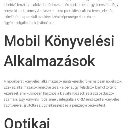
lehetővé teszi a proaktív döntéshozatalt és a jobb pénzügyi tervezést. Egy
könyvelő iroda, amely AI-t vezetett be a prediktív analitika terén, jelentős
előrelépést tapasztalt az előrejelzési képességeikben és az
ügyfélszolgáltatások javításában.
Mobil Könyvelési
Alkalmazások
A mobilbarát könyvelési alkalmazások iránti kereslet folyamatosan növekszik.
Ezek az alkalmazások lehetővé teszik a pénzügyi feladatok bárhol történő
kezelését, ami különösen hasznos a kisvállalkozások és a szabadúszók
számára. Egy könyvelő iroda, amely integrálta a CRM rendszert a könyvelési
szoftverével, javította az ügyfélkezelést és a pénzügyi betekintést.
Optikai