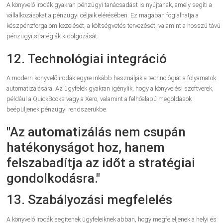
A könyvelő irodák gyakran pénzügyi tanácsadást is nyújtanak, amely segíti a
vállalkozásokat a pénzügyi céljaik elérésében. Ez magában foglalhatja a
készpénzforgalom kezelését, a költségvetés tervezését, valamint a hosszú távú
pénzügyi stratégiák kidolgozását.
12. Technológiai integráció
A modern könyvelő irodák egyre inkább használják a technológiát a folyamatok
automatizálására. Az ügyfelek gyakran igénylik, hogy a könyvelési szoftverek,
például a QuickBooks vagy a Xero, valamint a felhőalapú megoldások
beépüljenek pénzügyi rendszerükbe.
"Az automatizálás nem csupán
hatékonyságot hoz, hanem
felszabadítja az időt a stratégiai
gondolkodásra."
13. Szabályozási megfelelés
A könyvelő irodák segítenek ügyfeleiknek abban, hogy megfeleljenek a helyi és