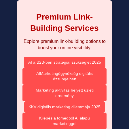
Premium Link-
Building Services
Explore premium link-building options to
boost your online visibility.
AI a B2B-ben stratégiai szükséglet 2025
AIMarketingügynökség digitális
dzsungelben
Marketing aktivitás helyett üzleti
eredmény
KKV digitális marketing dilemmája 2025
Kilépés a tömegből AI alapú
marketinggel