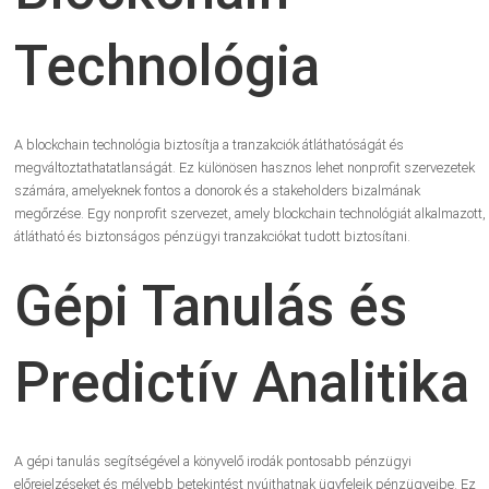
Technológia
A blockchain technológia biztosítja a tranzakciók átláthatóságát és
megváltoztathatatlanságát. Ez különösen hasznos lehet nonprofit szervezetek
számára, amelyeknek fontos a donorok és a stakeholders bizalmának
megőrzése. Egy nonprofit szervezet, amely blockchain technológiát alkalmazott,
átlátható és biztonságos pénzügyi tranzakciókat tudott biztosítani.
Gépi Tanulás és
Predictív Analitika
A gépi tanulás segítségével a könyvelő irodák pontosabb pénzügyi
előrejelzéseket és mélyebb betekintést nyújthatnak ügyfeleik pénzügyeibe. Ez