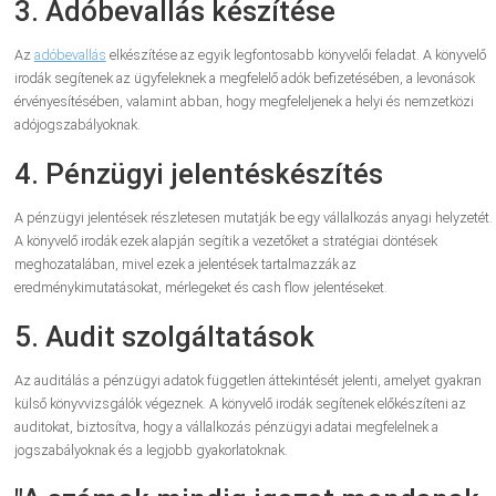
3. Adóbevallás készítése
Az
adóbevallás
elkészítése az egyik legfontosabb könyvelői feladat. A könyvelő
irodák segítenek az ügyfeleknek a megfelelő adók befizetésében, a levonások
érvényesítésében, valamint abban, hogy megfeleljenek a helyi és nemzetközi
adójogszabályoknak.
4. Pénzügyi jelentéskészítés
A pénzügyi jelentések részletesen mutatják be egy vállalkozás anyagi helyzetét.
A könyvelő irodák ezek alapján segítik a vezetőket a stratégiai döntések
meghozatalában, mivel ezek a jelentések tartalmazzák az
eredménykimutatásokat, mérlegeket és cash flow jelentéseket.
5. Audit szolgáltatások
Az auditálás a pénzügyi adatok független áttekintését jelenti, amelyet gyakran
külső könyvvizsgálók végeznek. A könyvelő irodák segítenek előkészíteni az
auditokat, biztosítva, hogy a vállalkozás pénzügyi adatai megfelelnek a
jogszabályoknak és a legjobb gyakorlatoknak.