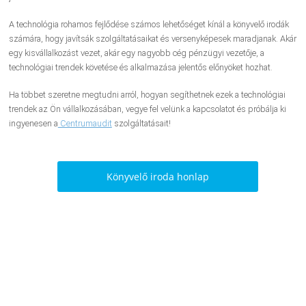
A technológia rohamos fejlődése számos lehetőséget kínál a könyvelő irodák
számára, hogy javítsák szolgáltatásaikat és versenyképesek maradjanak. Akár
egy kisvállalkozást vezet, akár egy nagyobb cég pénzügyi vezetője, a
technológiai trendek követése és alkalmazása jelentős előnyöket hozhat.
Ha többet szeretne megtudni arról, hogyan segíthetnek ezek a technológiai
trendek az Ön vállalkozásában, vegye fel velünk a kapcsolatot és próbálja ki
ingyenesen a
Centrumaudit
szolgáltatásait!
Könyvelő iroda honlap