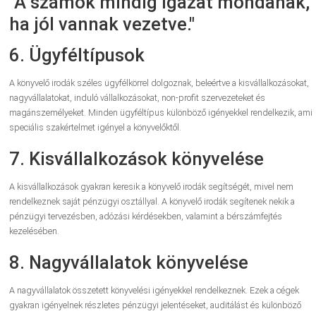
"A számok mindig igazat mondanak,
ha jól vannak vezetve."
6. Ügyféltípusok
A könyvelő irodák széles ügyfélkörrel dolgoznak, beleértve a kisvállalkozásokat,
nagyvállalatokat, induló vállalkozásokat, non-profit szervezeteket és
magánszemélyeket. Minden ügyféltípus különböző igényekkel rendelkezik, ami
speciális szakértelmet igényel a könyvelőktől.
7. Kisvállalkozások könyvelése
A kisvállalkozások gyakran keresik a könyvelő irodák segítségét, mivel nem
rendelkeznek saját pénzügyi osztállyal. A könyvelő irodák segítenek nekik a
pénzügyi tervezésben, adózási kérdésekben, valamint a bérszámfejtés
kezelésében.
8. Nagyvállalatok könyvelése
A nagyvállalatok összetett könyvelési igényekkel rendelkeznek. Ezek a cégek
gyakran igényelnek részletes pénzügyi jelentéseket, auditálást és különböző