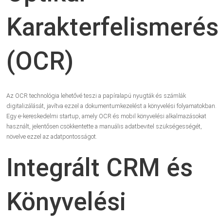
Karakterfelismeré
(OCR)
Az OCR technológia lehetővé teszi a papíralapú nyugták és számlák
digitalizálását, javítva ezzel a dokumentumkezelést a könyvelési folyamatokban.
Egy e-kereskedelmi startup, amely OCR és mobil könyvelési alkalmazásokat
használt, jelentősen csökkentette a manuális adatbevitel szükségességét,
növelve ezzel az adatpontosságot.
Integrált CRM és
Könyvelési