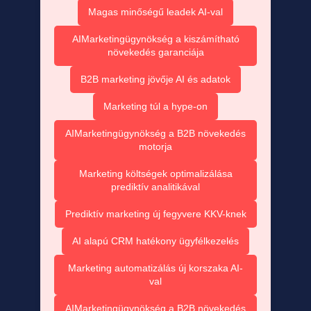
Magas minőségű leadek AI-val
AIMarketingügynökség a kiszámítható
növekedés garanciája
B2B marketing jövője AI és adatok
Marketing túl a hype-on
AIMarketingügynökség a B2B növekedés
motorja
Marketing költségek optimalizálása
prediktív analitikával
Prediktív marketing új fegyvere KKV-knek
AI alapú CRM hatékony ügyfélkezelés
Marketing automatizálás új korszaka AI-
val
AIMarketingügynökség a B2B növekedés