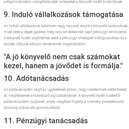
adóoptimalizálási szolgáltatásokat, amelyeket a könyvelő irodák biztosítanak.
9. Induló vállalkozások támogatása
Az induló vállalkozások különösen nagy hasznát veszik a könyvelői tanácsoknak,
mivel ezek a cégek gyakran még nem rendelkeznek saját pénzügyi rendszerrel.
A könyvelő irodák segíthetnek nekik a pénzügyi stratégiák kidolgozásában és a
kezdeti időszak adózási kérdéseinek megoldásában.
"A jó könyvelő nem csak számokat
kezel, hanem a jövődet is formálja."
10. Adótanácsadás
Az adótanácsadás segít az ügyfeleknek abban, hogy csökkentsék adóterheiket,
és megfeleljenek a különböző jogszabályoknak. A könyvelő irodák szakértői
adótanácsadást nyújtanak, amely magában foglalja a személyi jövedelemadó,
társasági adó és áfa optimalizálását.
11. Pénzügyi tanácsadás