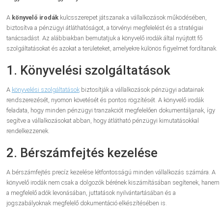
A
könyvelő irodák
kulcsszerepet játszanak a vállalkozások működésében,
biztosítva a pénzügyi átláthatóságot, a törvényi megfelelést és a stratégiai
tanácsadást. Az alábbiakban bemutatjuk a könyvelő irodák által nyújtott fő
szolgáltatásokat és azokat a területeket, amelyekre különös figyelmet fordítanak.
1. Könyvelési szolgáltatások
A
könyvelési szolgáltatások
biztosítják a vállalkozások pénzügyi adatainak
rendszerezését, nyomon követését és pontos rögzítését. A könyvelő irodák
feladata, hogy minden pénzügyi tranzakciót megfelelően dokumentáljanak, így
segítve a vállalkozásokat abban, hogy átlátható pénzügyi kimutatásokkal
rendelkezzenek.
2. Bérszámfejtés kezelése
A bérszámfejtés precíz kezelése létfontosságú minden vállalkozás számára. A
könyvelő irodák nem csak a dolgozók bérének kiszámításában segítenek, hanem
a megfelelő adók levonásában, juttatások nyilvántartásában és a
jogszabályoknak megfelelő dokumentáció elkészítésében is.