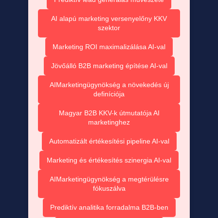
AI alapú marketing versenyelőny KKV
szektor
Marketing ROI maximalizálása AI-val
Jövőálló B2B marketing építése AI-val
AIMarketingügynökség a növekedés új
definíciója
Magyar B2B KKV-k útmutatója AI
marketinghez
Automatizált értékesítési pipeline AI-val
Marketing és értékesítés szinergia AI-val
AIMarketingügynökség a megtérülésre
fókuszálva
Prediktív analitika forradalma B2B-ben