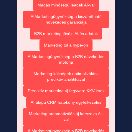
Magas minőségű leadek AI-val
AIMarketingügynökség a kiszámítható
növekedés garanciája
B2B marketing jövője AI és adatok
Marketing túl a hype-on
AIMarketingügynökség a B2B növekedés
motorja
Marketing költségek optimalizálása
prediktív analitikával
Prediktív marketing új fegyvere KKV-knek
AI alapú CRM hatékony ügyfélkezelés
Marketing automatizálás új korszaka AI-
val
AIMarketingügynökség a B2B növekedés