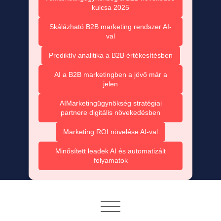
kulcsa 2025
Skálázható B2B marketing rendszer AI-
val
Prediktív analitika a B2B értékesítésben
AI a B2B marketingben a jövő már a
jelen
AIMarketingügynökség stratégiai
partnere digitális növekedésben
Marketing ROI növelése AI-val
Minősített leadek AI és automatizált
folyamatok