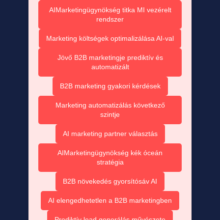
AIMarketingügynökség titka MI vezérelt
rendszer
Marketing költségek optimalizálása AI-val
Jövő B2B marketingje prediktív és
automatizált
B2B marketing gyakori kérdések
Marketing automatizálás következő
szintje
AI marketing partner választás
AIMarketingügynökség kék óceán
stratégia
B2B növekedés gyorsítósáv AI
AI elengedhetetlen a B2B marketingben
Prediktív lead generálás művészete