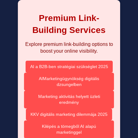
Premium Link-
Building Services
Explore premium link-building options to
boost your online visibility.
AI a B2B-ben stratégiai szükséglet 2025
AIMarketingügynökség digitális
dzsungelben
Marketing aktivitás helyett üzleti
eredmény
KKV digitális marketing dilemmája 2025
Kilépés a tömegből AI alapú
marketinggel