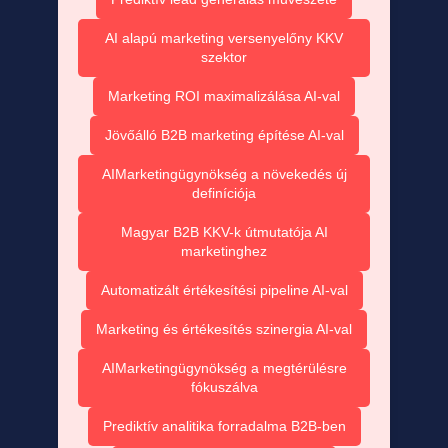
AI alapú marketing versenyelőny KKV
szektor
Marketing ROI maximalizálása AI-val
Jövőálló B2B marketing építése AI-val
AIMarketingügynökség a növekedés új
definíciója
Magyar B2B KKV-k útmutatója AI
marketinghez
Automatizált értékesítési pipeline AI-val
Marketing és értékesítés szinergia AI-val
AIMarketingügynökség a megtérülésre
fókuszálva
Prediktív analitika forradalma B2B-ben