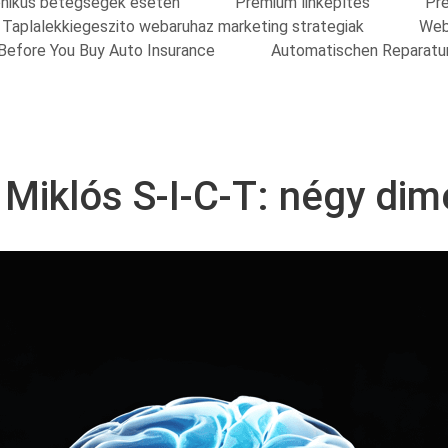
onikus betegsegek eseten
Prémium linképítés
Pre
Taplalekkiegeszito webaruhaz marketing strategiak
Web
Before You Buy Auto Insurance
Automatischen Reparatu
 Miklós S-I-C-T: négy dim