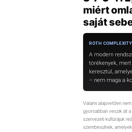
miért oml
saját seb
ROTH COMPLEXITY
A modern rendsze
törékenyek, mert
keresztül, amely
– nem maga a kom
Valami alapvetően nem 
gyorsabban veszik át a 
szervezeti kultúrájuk r
szembesülnek, amelyek 