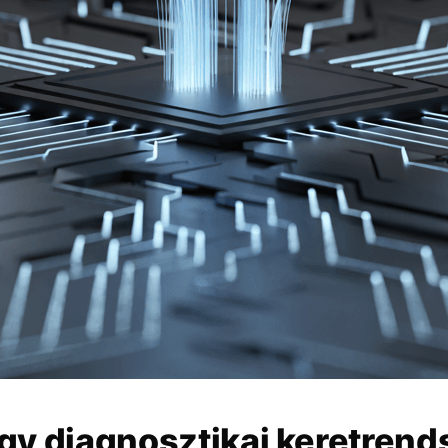
gy diagnosztikai keretrends