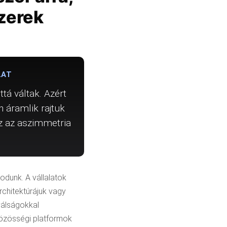
zerek
LAT
tá váltak. Azért
 áramlik rajtuk
Ez az aszimmetria
dunk. A vállalatok
rchitektúrájuk vagy
válságokkal
közösségi platformok