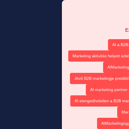
E
AI a B2B
Marketing aktivitás helyett üzl
AIMarketing
Jövő B2B marketingje prediktí
AI marketing partner
AI elengedhetetlen a B2B ma
Mar
AIMarketingügy