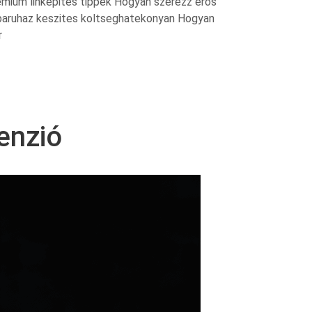
mium linkepites tippek Hogyan szerezz eros
aruhaz keszites koltseghatekonyan Hogyan
r
enzió