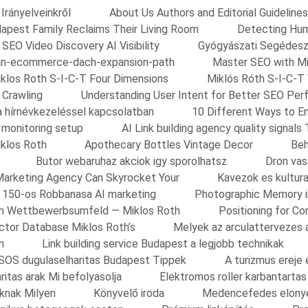
Irányelveinkről
About Us Authors and Editorial Guidelines
apest Family Reclaims Their Living Room
Detecting Huma
 SEO Video Discovery AI Visibility
Gyógyászati Segédes
an-ecommerce-dach-expansion-path
Master SEO with Mi
klos Roth S-I-C-T Four Dimensions
Miklós Róth S-I-C-T
 Crawling
Understanding User Intent for Better SEO Per
a hírnévkezeléssel kapcsolatban
10 Different Ways to E
y monitoring setup
AI Link building agency quality signals 
iklos Roth
Apothecary Bottles Vintage Decor
Beh
Butor webaruhaz akciok igy sporolhatsz
Dron vas
arketing Agency Can Skyrocket Your
Kavezok es kultura
ok 150-os Robbanasa AI marketing
Photographic Memory i
 im Wettbewerbsumfeld — Miklos Roth
Positioning for C
tor Database Miklos Roth’s
Melyek az arculattervezes 
n
Link building service Budapest a legjobb technikak
SOS dugulaselharitas Budapest Tippek
A turizmus ereje
ritas arak Mi befolyasolja
Elektromos roller karbantarta
oknak Milyen
Könyvelő iroda
Medencefedes elonye