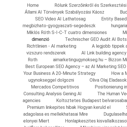
Home
Rólunk Szerzőinkről és Szerkesztési 
Állami AI Törvények Szabályozási Káosz
Bud
SEO Video AI Lathatosag
Entity Based
megbizhato-gyogyaszati-segedeszk
hungari
Miklós Róth S-I-C-T cuatro dimensiones
Mi
dimenzió
Technischer GEO Audit AI Bots
Richtlinien - AI marketing
A legjobb tippek 
vizszuro rendszerek
AI Link building agenc
Roth
aimarketingugynokseg hu – Bizzon M
Best European SEO Agency – az AI Marketing SEO
Your Business A 20-Minute Strategy
How a M
ugynokseggel dolgozni
Oliva Olaj Eladas
Mercados Competitivos
Positionierung
Consulting Analysis Gening AI
The Human Vec
agencies
Koltoztetes Budapest belvarosaba
Premium linkepites hibak Hogyan keruld el
adagolasa es mellekhatasai Mire
Dugulaselha
elonyei Miert
Honlapkeszites kisvallalkozas