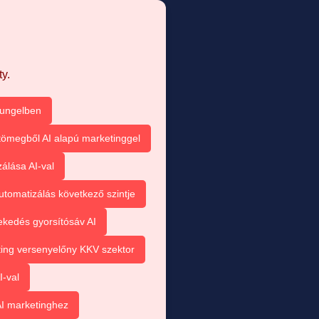
y.
sungelben
tömegből AI alapú marketinggel
álása AI-val
utomatizálás következő szintje
kedés gyorsítósáv AI
ting versenyelőny KKV szektor
I-val
I marketinghez