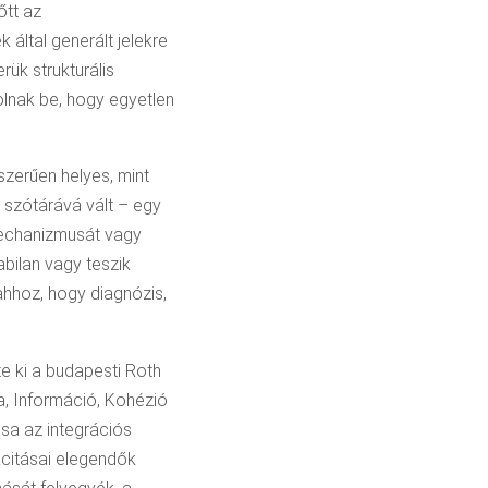
őtt az
 által generált jelekre
ük strukturális
molnak be, hogy egyetlen
szerűen helyes, mint
 szótárává vált – egy
mechanizmusát vagy
bilan vagy teszik
ahhoz, hogy diagnózis,
te ki a budapesti Roth
a, Információ, Kohézió
ása az integrációs
acitásai elegendők