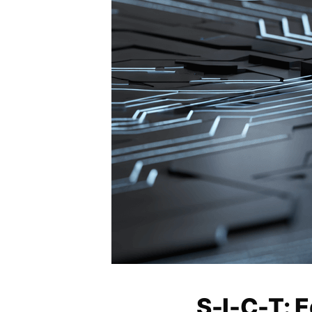
S-I-C-T: E