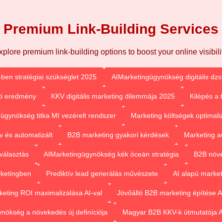
Premium Link-Building Services
xplore premium link-building options to boost your online visibilit
-ben stratégiai szükséglet 2025
AIMarketingügynökség digitális dz
eti eredmény
KKV digitális marketing dilemmája 2025
Kilépés a 
ügynökség titka MI vezérelt rendszer
Marketing költségek optimaliz
v és automatizált
B2B marketing gyakori kérdések
Marketing a
 választás
AIMarketingügynökség kék óceán stratégia
B2B növe
rketingben
Prediktív lead generálás művészete
AI alapú marke
keting ROI maximalizálása AI-val
Jövőálló B2B marketing építése A
nökség a növekedés új definíciója
Magyar B2B KKV-k útmutatója A