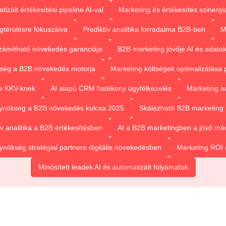
izált értékesítési pipeline AI-val
Marketing és értékesítés szinergia
térülésre fókuszálva
Prediktív analitika forradalma B2B-ben
M
zámítható növekedés garanciája
B2B marketing jövője AI és adato
ség a B2B növekedés motorja
Marketing költségek optimalizálása pr
re KKV-knek
AI alapú CRM hatékony ügyfélkezelés
Marketing au
ynökség a B2B növekedés kulcsa 2025
Skálázható B2B marketing 
ív analitika a B2B értékesítésben
AI a B2B marketingben a jövő már
nökség stratégiai partnere digitális növekedésben
Marketing ROI 
Minősített leadek AI és automatizált folyamatok