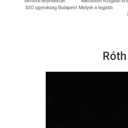
belflora helyreallitas
Mikrobiom vizsgalat kr
SEO ugynokseg Budapest Melyek a legjobb
Róth