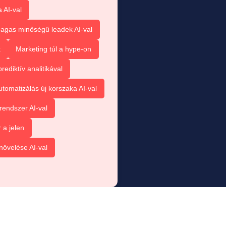
 AI-val
agas minőségű leadek AI-val
k
Marketing túl a hype-on
ediktív analitikával
tomatizálás új korszaka AI-val
rendszer AI-val
 a jelen
növelése AI-val