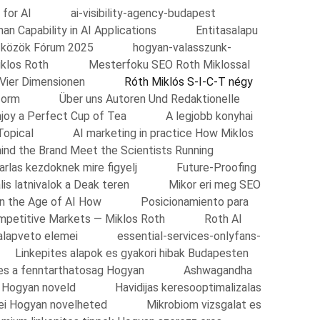
 for AI
ai-visibility-agency-budapest
n Capability in AI Applications
Entitasalapu
zközök Fórum 2025
hogyan-valasszunk-
klos Roth
Mesterfoku SEO Roth Miklossal
 Vier Dimensionen
Róth Miklós S-I-C-T négy
form
Über uns Autoren Und Redaktionelle
njoy a Perfect Cup of Tea
A legjobb konyhai
Topical
AI marketing in practice How Miklos
ind the Brand Meet the Scientists Running
arlas kezdoknek mire figyelj
Future-Proofing
lis latnivalok a Deak teren
Mikor eri meg SEO
n the Age of AI How
Posicionamiento para
ompetitive Markets — Miklos Roth
Roth AI
alapveto elemei
essential-services-onlyfans-
Linkepites alapok es gyakori hibak Budapesten
 es a fenntarthatosag Hogyan
Ashwagandha
s Hogyan noveld
Havidijas keresooptimalizalas
i Hogyan novelheted
Mikrobiom vizsgalat es