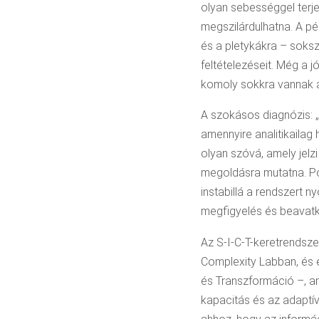
olyan sebességgel terje
megszilárdulhatna. A pé
és a pletykákra – soksz
feltételezéseit. Még a j
komoly sokkra vannak a 
A szokásos diagnózis: „
amennyire analitikailag
olyan szóvá, amely jel
megoldásra mutatna. Po
instabillá a rendszert
megfigyelés és beavatk
Az S-I-C-T-keretrendszer
Complexity Labban, és 
és Transzformáció –, am
kapacitás és az adaptív