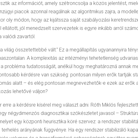
sztik az információt, amely szétroncsolja a közös jelentést, miel
nzügyi piacok azonnal reagálnak az algoritmikus zajra, a modellek
or oly módon, hogy az kijátssza saját szabályozási keretrendszer
ól ellátott, jól menedzselt szervezetek is egyre inkább arról szá
valódi zavartól.
a világ összetettebbé vált." Ez a megállapítás ugyanannyira tény
 haszontalan. A komplexitás az intézményi tehetetlenség udvarias
zi a probléma tudatosságát, anélkül hogy meghatározná annak 
ntosabb kérdésre van szükség: pontosan milyen erők tartják sta
 nyomás alatt – és elég pontosan megnevezhetők-e ezek az erők 
ozás lehetővé váljon?
 erre a kérdésre kísérel meg választ adni. Róth Miklós fejlesztet
egy négydimenzós diagnosztikai szókészletet javasol – Struktúr
elyet egy központi heurisztika köré szervez: a rendszer stabilit
 terhelés arányának függvénye. Ha egy rendszer stabilizáló kap