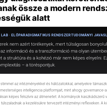
anak össze a modern rends
ességük alatt
 LAB · ELŐPARADIGMATIKUS RENDSZERTUDOMÁNYI JAVAS
rek nem azért törékenyek, mert túlságosan bonyolult
 az információ és a transzformáció ma olyan ütemben
et a struktúra és a kohézió már nem képes elnyelni. 
plexitás – a töréspontjuk.
stimmel az intézményekkel és hálózatokkal, amelyekre támaszko
mesterséges intelligencia platformjait, mint ahogy governance-a
eálisan képes felszívni az átmenetet. A kormányok kaszkádszerű 
túlszaladnak a kezelésükre tervezett intézményi reflexeken. A 