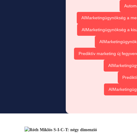
Automat
AIMarketingügynökség a meg
AIMarketingügynökség a kis
AIMarketingügynök
Prediktív marketing új fegyve
AIMarketingüg
Predikt
AIMarketingügy